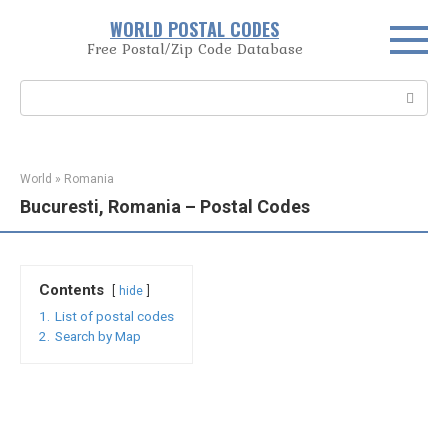
Skip
WORLD POSTAL CODES
to
Free Postal/Zip Code Database
content
Search:
World
»
Romania
Bucuresti, Romania – Postal Codes
Contents
hide
1.
List of postal codes
2.
Search by Map