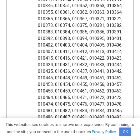
010346, 010351, 010352, 010353, 010354,
010355, 010361, 010362, 010363, 010364,
010365, 010366, 010367, 010371, 010372,
010373, 010374, 010375, 010381, 010382,
010383, 010384, 010385, 010386, 010391,
010392, 010393, 010394, 010395, 010401,
010402, 010403, 010404, 010405, 010406,
010407, 010411, 010412, 010413, 010414,
010415, 010416, 010421, 010422, 010423,
010424, 010431, 010432, 010433, 010434,
010435, 010436, 010437, 010441, 010442,
010445, 010448, 010449, 010451, 010452,
010453, 010454, 010455, 010456, 010457,
010458, 010459, 010461, 010462, 010463,
010464, 010465, 010471, 010472, 010473,
010474, 010475, 010476, 010477, 010478,
010481, 010482, 010483, 010484, 010485,
010486, 010487, 010491, 010492, 010493,
Bucuresti
010494, 010495, 010496, 010497, 010498,
This website uses cookies to improve user experience. By continuing to
22
010501, 010502, 010503, 010504, 010505,
use the site, you consent to the use of cookies
Privacy Policy
.
OK
010506, 010507, 010511, 010512, 010513,