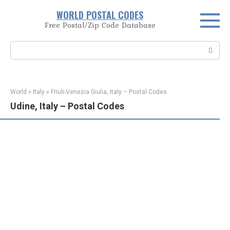
Skip
WORLD POSTAL CODES
to
Free Postal/Zip Code Database
content
Search:
World
»
Italy
»
Friuli-Venezia Giulia, Italy – Postal Codes
Udine, Italy – Postal Codes