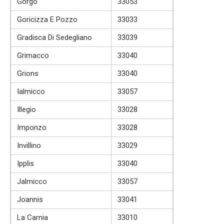
Gorgo
33053
Goricizza E Pozzo
33033
Gradisca Di Sedegliano
33039
Grimacco
33040
Grions
33040
Ialmicco
33057
Illegio
33028
Imponzo
33028
Invillino
33029
Ipplis
33040
Jalmicco
33057
Joannis
33041
La Carnia
33010