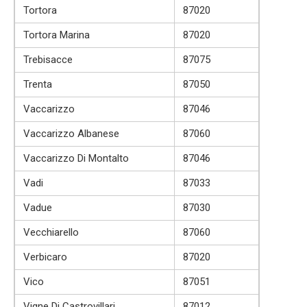
Tortora
87020
Tortora Marina
87020
Trebisacce
87075
Trenta
87050
Vaccarizzo
87046
Vaccarizzo Albanese
87060
Vaccarizzo Di Montalto
87046
Vadi
87033
Vadue
87030
Vecchiarello
87060
Verbicaro
87020
Vico
87051
Vigne Di Castrovillari
87012