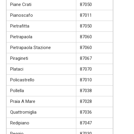
Piane Crati
87050
Pianoscafo
87011
Pietrafitta
87050
Pietrapaola
87060
Pietrapaola Stazione
87060
Piragineti
87067
Plataci
87070
Policastrello
87010
Pollella
87038
Praia A Mare
87028
Quattromiglia
87036
Redipiano
87047
Reggio
87030