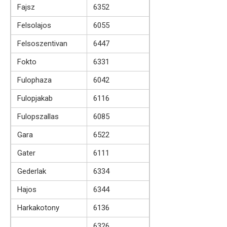
Fajsz
6352
Felsolajos
6055
Felsoszentivan
6447
Fokto
6331
Fulophaza
6042
Fulopjakab
6116
Fulopszallas
6085
Gara
6522
Gater
6111
Gederlak
6334
Hajos
6344
Harkakotony
6136
6326