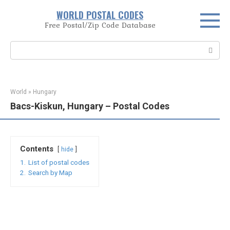
Skip
WORLD POSTAL CODES
to
Free Postal/Zip Code Database
content
Search:
World
»
Hungary
Bacs-Kiskun, Hungary – Postal Codes
Contents
hide
1.
List of postal codes
2.
Search by Map