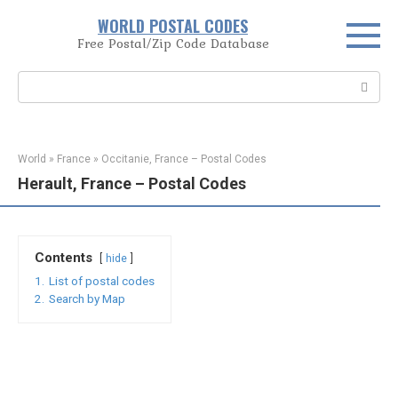
Skip
WORLD POSTAL CODES
to
Free Postal/Zip Code Database
content
Search:
World
»
France
»
Occitanie, France – Postal Codes
Herault, France – Postal Codes
Contents
hide
1.
List of postal codes
2.
Search by Map