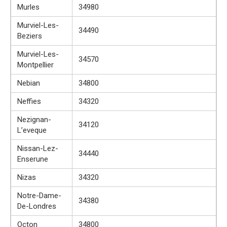
Murles
34980
Murviel-Les-
34490
Beziers
Murviel-Les-
34570
Montpellier
Nebian
34800
Neffies
34320
Nezignan-
34120
L’eveque
Nissan-Lez-
34440
Enserune
Nizas
34320
Notre-Dame-
34380
De-Londres
Octon
34800