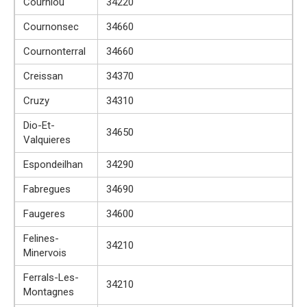
Courniou
34220
Cournonsec
34660
Cournonterral
34660
Creissan
34370
Cruzy
34310
Dio-Et-
34650
Valquieres
Espondeilhan
34290
Fabregues
34690
Faugeres
34600
Felines-
34210
Minervois
Ferrals-Les-
34210
Montagnes