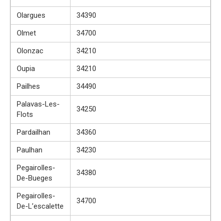
Olargues
34390
Olmet
34700
Olonzac
34210
Oupia
34210
Pailhes
34490
Palavas-Les-
34250
Flots
Pardailhan
34360
Paulhan
34230
Pegairolles-
34380
De-Bueges
Pegairolles-
34700
De-L’escalette