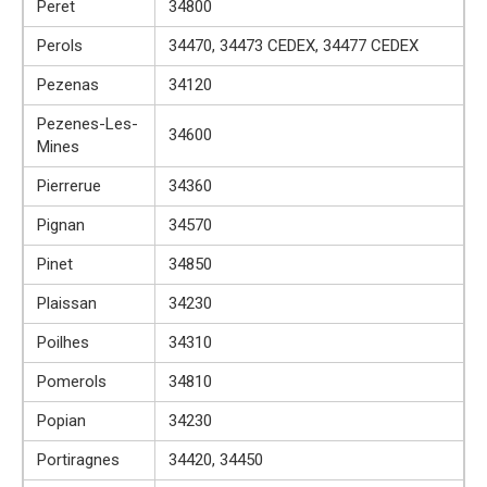
Peret
34800
Perols
34470, 34473 CEDEX, 34477 CEDEX
Pezenas
34120
Pezenes-Les-
34600
Mines
Pierrerue
34360
Pignan
34570
Pinet
34850
Plaissan
34230
Poilhes
34310
Pomerols
34810
Popian
34230
Portiragnes
34420, 34450