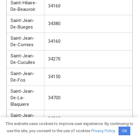
Saint-Hilaire-
34160
De-Beauvoir
Saint-Jean-
34380
De-Bueges
Saint-Jean-
34160
De-Cornies
Saint-Jean-
34270
De-Cuculles
Saint-Jean-
34150
De-Fos
Saint-Jean-
De-La-
34700
Blaquiere
Saint-Jean-
34360
De-Minervois
This website uses cookies to improve user experience. By continuing to
use the site, you consent to the use of cookies
Privacy Policy
.
OK
34430, 34431 CEDEX, 34433 CEDEX,
Saint-Jean-