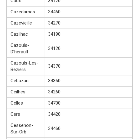
Caux
34720
Cazedarnes
34460
Cazevieille
34270
Cazilhac
34190
Cazouls-
34120
D’herault
Cazouls-Les-
34370
Beziers
Cebazan
34360
Ceilhes
34260
Celles
34700
Cers
34420
Cessenon-
34460
Sur-Orb