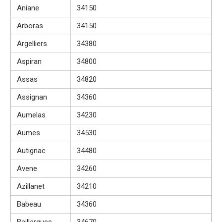
Aniane
34150
Arboras
34150
Argelliers
34380
Aspiran
34800
Assas
34820
Assignan
34360
Aumelas
34230
Aumes
34530
Autignac
34480
Avene
34260
Azillanet
34210
Babeau
34360
Baillargues
34670