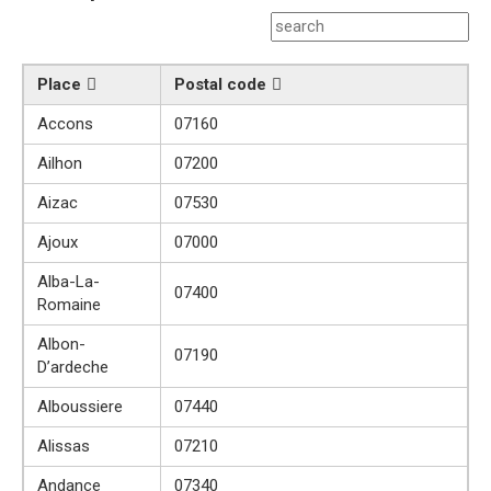
Place
Postal code
Accons
07160
Ailhon
07200
Aizac
07530
Ajoux
07000
Alba-La-
07400
Romaine
Albon-
07190
D’ardeche
Alboussiere
07440
Alissas
07210
Andance
07340