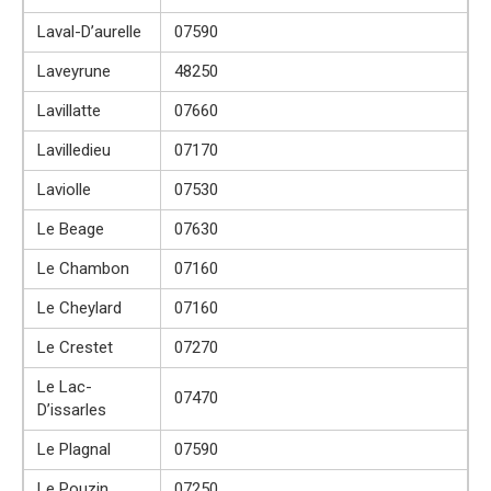
Laval-D’aurelle
07590
Laveyrune
48250
Lavillatte
07660
Lavilledieu
07170
Laviolle
07530
Le Beage
07630
Le Chambon
07160
Le Cheylard
07160
Le Crestet
07270
Le Lac-
07470
D’issarles
Le Plagnal
07590
Le Pouzin
07250