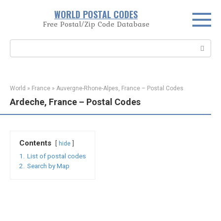
Skip
WORLD POSTAL CODES
to
Free Postal/Zip Code Database
content
Search:
World
»
France
»
Auvergne-Rhone-Alpes, France – Postal Codes
Ardeche, France – Postal Codes
Contents
hide
1.
List of postal codes
2.
Search by Map