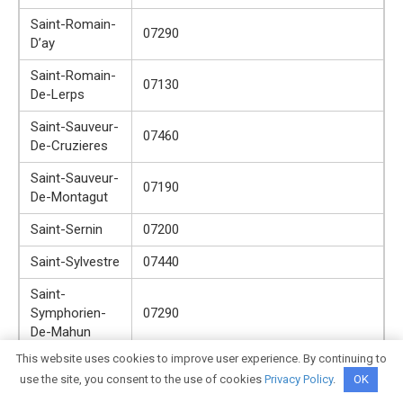
Saint-Romain-
07290
D’ay
Saint-Romain-
07130
De-Lerps
Saint-Sauveur-
07460
De-Cruzieres
Saint-Sauveur-
07190
De-Montagut
Saint-Sernin
07200
Saint-Sylvestre
07440
Saint-
Symphorien-
07290
De-Mahun
This website uses cookies to improve user experience. By continuing to
Saint-
use the site, you consent to the use of cookies
Privacy Policy
.
OK
Symphorien-
07210
Sous-