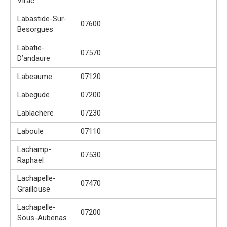
Virac
Labastide-Sur-
07600
Besorgues
Labatie-
07570
D’andaure
Labeaume
07120
Labegude
07200
Lablachere
07230
Laboule
07110
Lachamp-
07530
Raphael
Lachapelle-
07470
Graillouse
Lachapelle-
07200
Sous-Aubenas