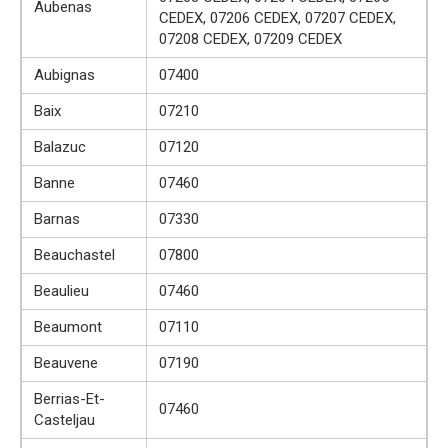
Aubenas
CEDEX, 07206 CEDEX, 07207 CEDEX,
07208 CEDEX, 07209 CEDEX
Aubignas
07400
Baix
07210
Balazuc
07120
Banne
07460
Barnas
07330
Beauchastel
07800
Beaulieu
07460
Beaumont
07110
Beauvene
07190
Berrias-Et-
07460
Casteljau