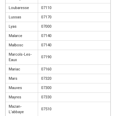
Loubaresse
07110
Lussas
07170
Lyas
07000
Malarce
07140
Malbosc
07140
Marcols-Les-
07190
Eaux
Mariac
07160
Mars
07320
Mauves
07300
Mayres
07330
Mazan-
07510
L’abbaye