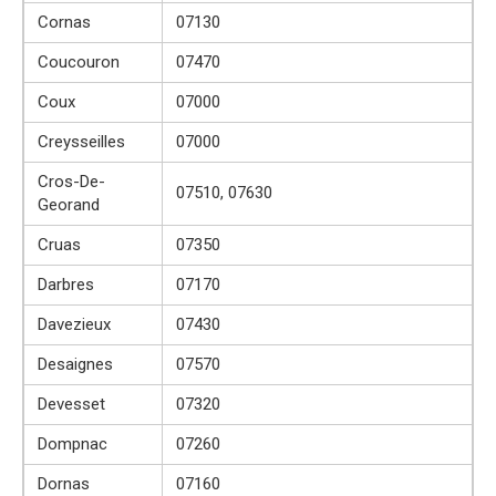
Cornas
07130
Coucouron
07470
Coux
07000
Creysseilles
07000
Cros-De-
07510, 07630
Georand
Cruas
07350
Darbres
07170
Davezieux
07430
Desaignes
07570
Devesset
07320
Dompnac
07260
Dornas
07160