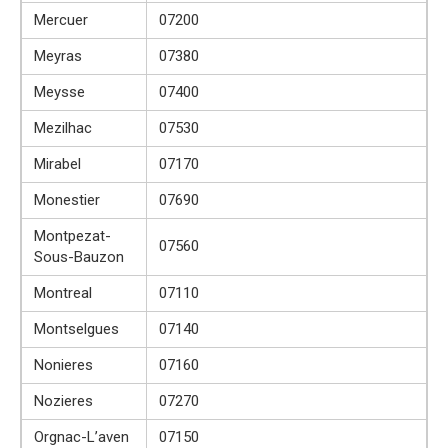
Mercuer
07200
Meyras
07380
Meysse
07400
Mezilhac
07530
Mirabel
07170
Monestier
07690
Montpezat-
07560
Sous-Bauzon
Montreal
07110
Montselgues
07140
Nonieres
07160
Nozieres
07270
Orgnac-L’aven
07150