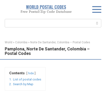
Skip
WORLD POSTAL CODES
to
Free Postal/Zip Code Database
content
Search:
World
»
Colombia
»
Norte De Santander, Colombia – Postal Codes
Pamplona, Norte De Santander, Colombia –
Postal Codes
Contents
hide
1.
List of postal codes
2.
Search by Map