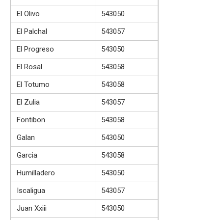
El Olivo
543050
El Palchal
543057
El Progreso
543050
El Rosal
543058
El Totumo
543058
El Zulia
543057
Fontibon
543058
Galan
543050
Garcia
543058
Humilladero
543050
Iscaligua
543057
Juan Xxiii
543050