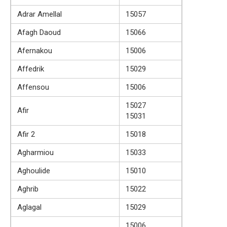
Adrar Amellal
15057
Afagh Daoud
15066
Afernakou
15006
Affedrik
15029
Affensou
15006
15027
Afir
15031
Afir 2
15018
Agharmiou
15033
Aghoulide
15010
Aghrib
15022
Aglagal
15029
15006