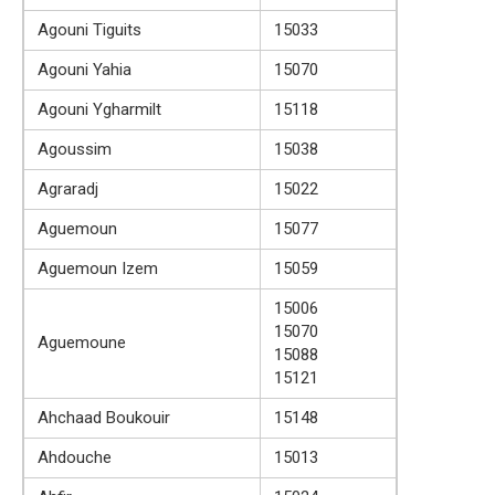
Agouni Tiguits
15033
Agouni Yahia
15070
Agouni Ygharmilt
15118
Agoussim
15038
Agraradj
15022
Aguemoun
15077
Aguemoun Izem
15059
15006
15070
Aguemoune
15088
15121
Ahchaad Boukouir
15148
Ahdouche
15013