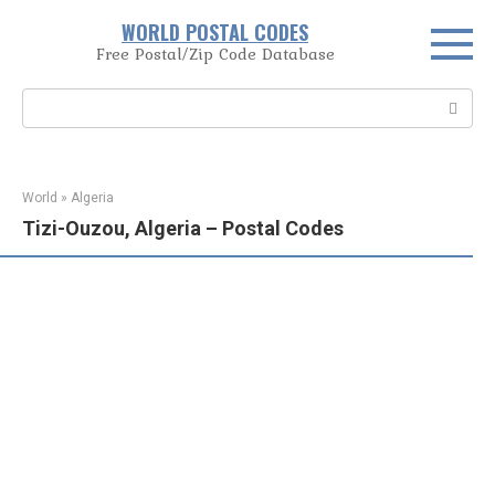
Skip
WORLD POSTAL CODES
to
Free Postal/Zip Code Database
content
Search:
World
»
Algeria
Tizi-Ouzou, Algeria – Postal Codes