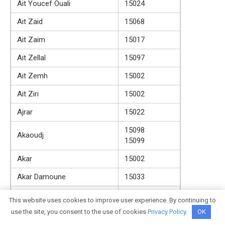
Ait Youcef Ouali
15024
Ait Zaid
15068
Ait Zaim
15017
Ait Zellal
15097
Ait Zemh
15002
Ait Ziri
15002
Ajrar
15022
15098
Akaoudj
15099
Akar
15002
Akar Damoune
15033
Akbil
15099
This website uses cookies to improve user experience. By continuing to
use the site, you consent to the use of cookies
Privacy Policy
.
OK
Akendjour
15029