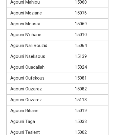
Agouni Mahiou
15060
Agouni Meziane
15076
Agouni Moussi
15069
Agouni N’rihane
15010
Agouni Nali Bouzid
15064
Agouni Nseksous
15139
Agouni Ouadallah
15024
Agouni Oufekous
15081
Agouni Ouzaraz
15082
Agouni Ouzarez
15113
Agouni Rihane
15019
Agouni Taga
15033
Agouni Teslent
15002