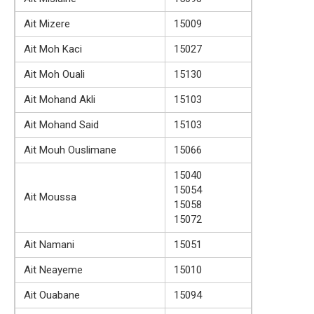
Ait Mizere
15009
Ait Moh Kaci
15027
Ait Moh Ouali
15130
Ait Mohand Akli
15103
Ait Mohand Said
15103
Ait Mouh Ouslimane
15066
15040
15054
Ait Moussa
15058
15072
Ait Namani
15051
Ait Neayeme
15010
Ait Ouabane
15094